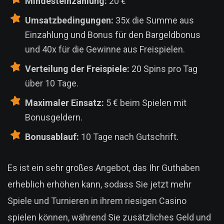
Mindesteinzahlung:
20 €
Umsatzbedingungen
:
35x die Summe aus
Einzahlung und Bonus für den Bargeldbonus
und 40x für die Gewinne aus Freispielen.
Verteilung der
Freispiele
:
20 Spins pro Tag
über 10 Tage.
Maximaler Einsatz:
5 € beim Spielen mit
Bonusgeldern.
Bonusablauf:
10 Tage nach Gutschrift.
Es ist ein sehr großes Angebot, das Ihr Guthaben
erheblich erhöhen kann, sodass Sie jetzt mehr
Spiele und Turnieren in ihrem riesigen Casino
spielen können, während Sie zusätzliches Geld und