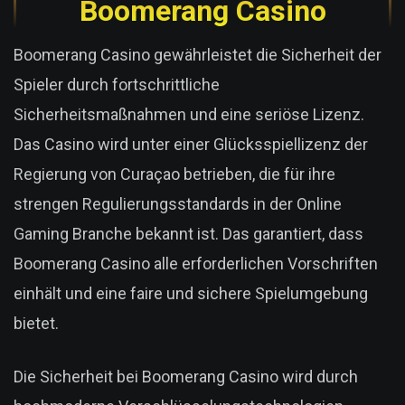
Boomerang Casino
Boomerang Casino gewährleistet die Sicherheit der
Spieler durch fortschrittliche
Sicherheitsmaßnahmen und eine seriöse Lizenz.
Das Casino wird unter einer Glücksspiellizenz der
Regierung von Curaçao betrieben, die für ihre
strengen Regulierungsstandards in der Online
Gaming Branche bekannt ist. Das garantiert, dass
Boomerang Casino alle erforderlichen Vorschriften
einhält und eine faire und sichere Spielumgebung
bietet.
Die Sicherheit bei Boomerang Casino wird durch