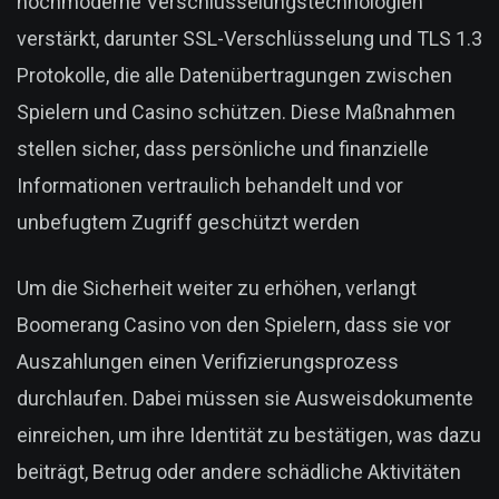
hochmoderne Verschlüsselungstechnologien
verstärkt, darunter SSL-Verschlüsselung und TLS 1.3
Protokolle, die alle Datenübertragungen zwischen
Spielern und Casino schützen. Diese Maßnahmen
stellen sicher, dass persönliche und finanzielle
Informationen vertraulich behandelt und vor
unbefugtem Zugriff geschützt werden
Um die Sicherheit weiter zu erhöhen, verlangt
Boomerang Casino von den Spielern, dass sie vor
Auszahlungen einen Verifizierungsprozess
durchlaufen. Dabei müssen sie Ausweisdokumente
einreichen, um ihre Identität zu bestätigen, was dazu
beiträgt, Betrug oder andere schädliche Aktivitäten