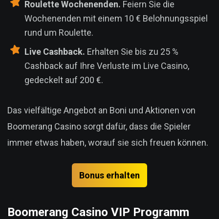
Roulette Wochenenden.
Feiern Sie die
Wochenenden mit einem 10 € Belohnungsspiel
rund um Roulette.
Live Cashback.
Erhalten Sie bis zu 25 %
Cashback auf Ihre Verluste im Live Casino,
gedeckelt auf 200 €.
Das vielfältige Angebot an Boni und Aktionen von
Boomerang Casino sorgt dafür, dass die Spieler
immer etwas haben, worauf sie sich freuen können.
Bonus erhalten
Boomerang Casino VIP Programm