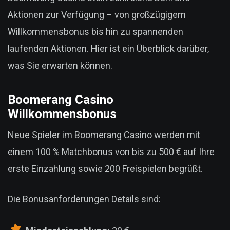
Aktionen zur Verfügung – von großzügigem
Willkommensbonus bis hin zu spannenden
laufenden Aktionen. Hier ist ein Überblick darüber,
was Sie erwarten können.
Boomerang Casino
Willkommensbonus
Neue Spieler im Boomerang Casino werden mit
einem 100 % Matchbonus von bis zu 500 € auf Ihre
erste Einzahlung sowie 200 Freispielen begrüßt.
Die Bonusanforderungen Details sind: