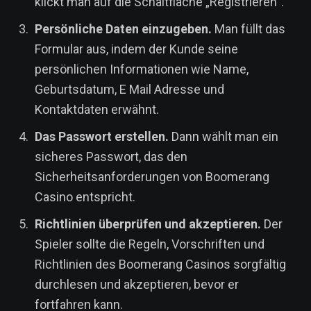
klickt man auf die Schaltfläche „Registrieren“.
Persönliche Daten einzugeben.
Man füllt das
Formular aus, indem der Kunde seine
persönlichen Informationen wie Name,
Geburtsdatum, E Mail Adresse und
Kontaktdaten erwähnt.
Das Passwort erstellen.
Dann wählt man ein
sicheres Passwort, das den
Sicherheitsanforderungen von Boomerang
Casino entspricht.
Richtlinien überprüfen und akzeptieren.
Der
Spieler sollte die Regeln, Vorschriften und
Richtlinien des Boomerang Casinos sorgfältig
durchlesen und akzeptieren, bevor er
fortfahren kann.