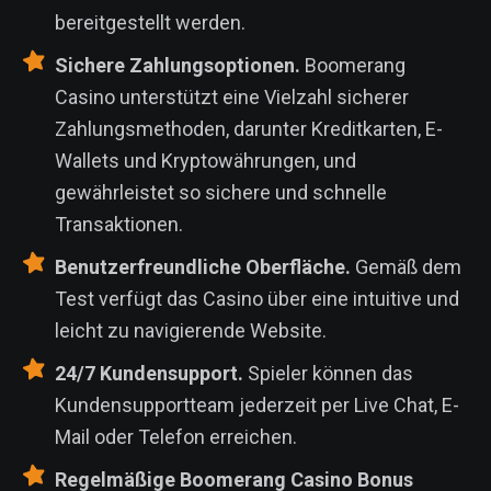
bereitgestellt werden.
Sichere Zahlungsoptionen.
Boomerang
Casino unterstützt eine Vielzahl sicherer
Zahlungsmethoden, darunter Kreditkarten, E-
Wallets und Kryptowährungen, und
gewährleistet so sichere und schnelle
Transaktionen.
Benutzerfreundliche Oberfläche.
Gemäß dem
Test verfügt das Casino über eine intuitive und
leicht zu navigierende Website.
24/7 Kundensupport.
Spieler können das
Kundensupportteam jederzeit per Live Chat, E-
Mail oder Telefon erreichen.
Regelmäßige
Boomerang Casino Bonus